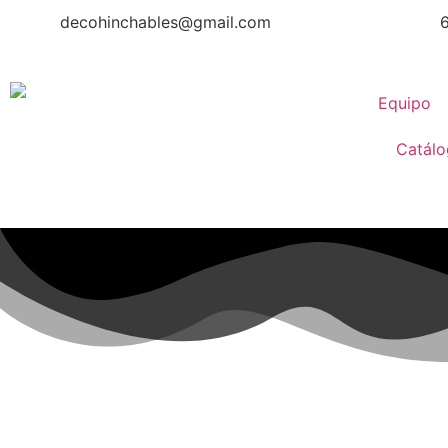
decohinchables@gmail.com
Equipo
Catál