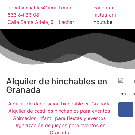
decohinchables@gmail.com
Facebook
633 84 23 08
Instagram
Calle Santa Adela, 9 - Láchar
Youtube
Alquiler de hinchables en
Granada
Decora
Alquiler de decoración hinchable en Granada
Alquiler de castillos hinchables para eventos
Animación infantil para fiestas y eventos
Organización de juegos para eventos en
Granada