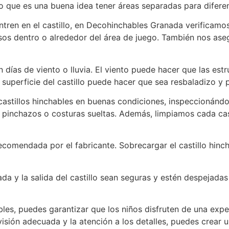
 lo que es una buena idea tener áreas separadas para difer
entren en el castillo, en Decohinchables Granada verificamo
sos dentro o alrededor del área de juego. También nos as
en días de viento o lluvia. El viento puede hacer que las est
superficie del castillo puede hacer que sea resbaladizo y p
astillos hinchables en buenas condiciones, inspeccionánd
 pinchazos o costuras sueltas. Además, limpiamos cada cas
comendada por el fabricante. Sobrecargar el castillo hin
ada y la salida del castillo sean seguras y estén despejad
les, puedes garantizar que los niños disfruten de una exper
isión adecuada y la atención a los detalles, puedes crear u